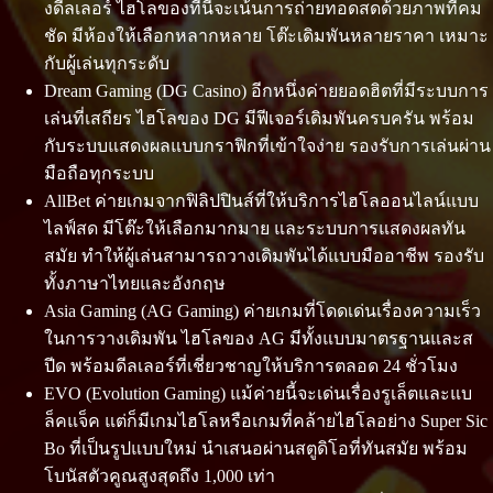
งดีลเลอร์ ไฮโลของที่นี่จะเน้นการถ่ายทอดสดด้วยภาพที่คม
ชัด มีห้องให้เลือกหลากหลาย โต๊ะเดิมพันหลายราคา เหมาะ
กับผู้เล่นทุกระดับ
Dream Gaming (DG Casino) อีกหนึ่งค่ายยอดฮิตที่มีระบบการ
เล่นที่เสถียร ไฮโลของ DG มีฟีเจอร์เดิมพันครบครัน พร้อม
กับระบบแสดงผลแบบกราฟิกที่เข้าใจง่าย รองรับการเล่นผ่าน
มือถือทุกระบบ
AllBet ค่ายเกมจากฟิลิปปินส์ที่ให้บริการไฮโลออนไลน์แบบ
ไลฟ์สด มีโต๊ะให้เลือกมากมาย และระบบการแสดงผลทัน
สมัย ทำให้ผู้เล่นสามารถวางเดิมพันได้แบบมืออาชีพ รองรับ
ทั้งภาษาไทยและอังกฤษ
Asia Gaming (AG Gaming) ค่ายเกมที่โดดเด่นเรื่องความเร็ว
ในการวางเดิมพัน ไฮโลของ AG มีทั้งแบบมาตรฐานและส
ปีด พร้อมดีลเลอร์ที่เชี่ยวชาญให้บริการตลอด 24 ชั่วโมง
EVO (Evolution Gaming) แม้ค่ายนี้จะเด่นเรื่องรูเล็ตและแบ
ล็คแจ็ค แต่ก็มีเกมไฮโลหรือเกมที่คล้ายไฮโลอย่าง Super Sic
Bo ที่เป็นรูปแบบใหม่ นำเสนอผ่านสตูดิโอที่ทันสมัย พร้อม
โบนัสตัวคูณสูงสุดถึง 1,000 เท่า