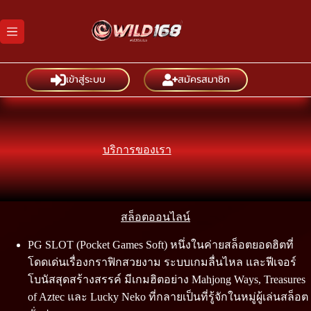
Skip
to
content
เข้าสู่ระบบ
สมัครสมาชิก
บริการของเรา
สล็อตออนไลน์
PG SLOT (Pocket Games Soft) หนึ่งในค่ายสล็อตยอดฮิตที่
โดดเด่นเรื่องกราฟิกสวยงาม ระบบเกมลื่นไหล และฟีเจอร์
โบนัสสุดสร้างสรรค์ มีเกมฮิตอย่าง Mahjong Ways, Treasures
of Aztec และ Lucky Neko ที่กลายเป็นที่รู้จักในหมู่ผู้เล่นสล็อต