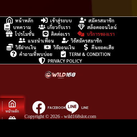
หน้าหลัก
เข้าสู่ระบบ
สมัครสมาชิก
บทความ
เกี่ยวกับเรา
สล็อตออนไลน์
โปรโมชั่น
ติดต่อเรา
บริการของเรา
แนะนำเพื่อน
วิธีสมัครสมาชิก
วิธีฝากเงิน
วิธีถอนเงิน
คืนยอดเสีย
คำถามที่พบบ่อย
TERM & CONDITION
PRIVACY POLICY
FACEBOOK
LINE
หน้าหลัก
Copyright © 2026 - wild168slot.com
โปรโมชั่น