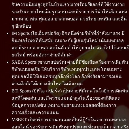
รับความนิยมสูงสุดในบ้านเรา มาพร้อมฟีเจอร์ที่ใช้งานง่าย
รองรับภาษาไทยเต็มรูปแบบ และมีรายการกีฬาให้เลือกแทง
มากมาย เช่น ฟุตบอล บาสเกตบอล มวยไทย เทนนิส และอื่น
ๆ อีกเพียบ
IM Sports (ไอเอ็มสปอร์ต) อีกหนึ่งค่ายกีฬาที่กำลังมาแรง มี
อินเทอร์เฟซที่ทันสมัย เหมาะกับผู้เล่นรุ่นใหม่ เน้นแทงบอล
สด มีระบบถ่ายทอดสดในตัว ทำให้ดูบอลไป แทงไป ได้แบบเรี
ยลไทม์ พร้อมอัตราจ่ายที่คุ้มค่า
SABA Sports (ซาบาสปอร์ต) ค่ายนี้มีชื่อเสียงเรื่องการเดิมพัน
กีฬาแบบเอเชีย ให้บริการกีฬาแทบทุกประเภท โดยเฉพาะ
ฟุตบอลที่มีให้เล่นครบทุกลีกทั่วโลก อีกทั้งยังสามารถเล่น
ผ่านมือถือได้อย่างลื่นไหล ไม่มีสะดุด
BTi Sports (บีทีไอ สปอร์ต) เป็นค่ายที่มีเทคโนโลยีการเดิมพัน
สดที่โดดเด่น และมีความแม่นยำสูงในเรื่องของสถิติและ
ข้อมูลการแข่งขัน เหมาะกับสายแทงบอลสดที่ต้องการ
ความเร็วและความแม่น
M8BET เปิดบริการมานานและเป็นที่รู้จักในวงการแทงบอล
ออนไลน์ รองรับการเดิมพันทุกประเภท ทั้งแบบเต็มเวลา ครึ่ง